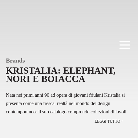
Salta
al
contenuto
Brands
KRISTALIA: ELEPHANT,
NORI E BOIACCA
Nata nei primi anni 90 ad opera di giovani friulani
Kristalia
si
presenta come una fresca realtà nel mondo del design
contemporaneo. Il suo catalogo comprende collezioni di tavoli
sedie e sgabelli completate da divani librerie e mobili contenitori.
LEGGI TUTTO +
KRISTALIA TAVOLI