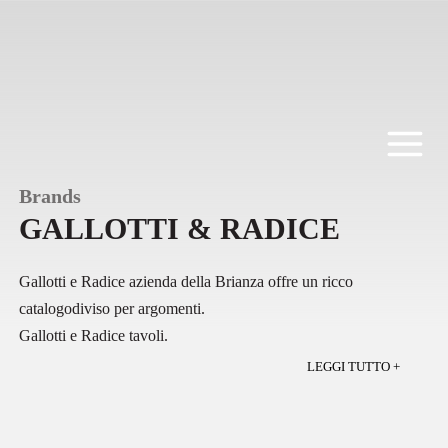
Salta
al
contenuto
Brands
GALLOTTI & RADICE
Gallotti e Radice azienda della Brianza offre un ricco
catalogodiviso per argomenti.
Gallotti e Radice tavoli.
Ampia scelta di modelli e misure ti tavoli per la casa e tavoli
LEGGI TUTTO +
ufficio tavoli riunione.
Strutture in acciaio inox lucido o satinato e altre finiture
particolari. I piani in cristallo vanno dal trasparente al’extralighr