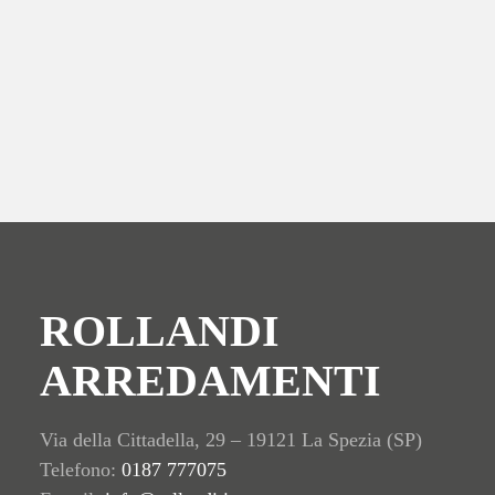
Il catalogo si completa una serie di sedute di tavolini cofee table
e per finire i mobili contenitori e le librerie.
Designer.
Grandi designer hanno disegnato per Gallotti e Radice
Gallotti&Radice come Carlo Colombo, Luca Nichetto, Patricia
Urquiola, Pietro Russo,, Andreas Weber, Massimo Castagna.
Gallotti e Radice a Spezia è da Rollandi Arredamenti.
ROLLANDI
ARREDAMENTI
Via della Cittadella, 29 – 19121 La Spezia (SP)
Telefono:
0187 777075