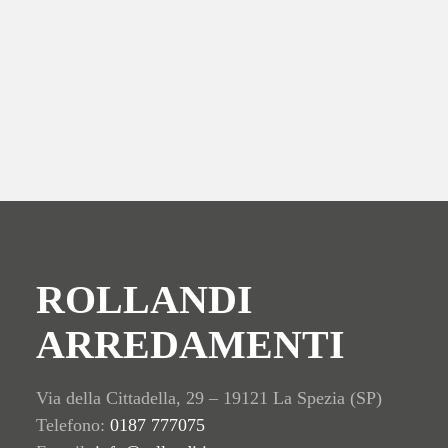
L’azienda propone una gamma di prodotti che include
divani
eleganti
,
letti imbottiti
,
soluzioni outdoor
,
poltrone
dal design
ricercato,
divani letto
pratici e
accessori coordinati
. Ogni
prodotto è realizzato artigianalmente per garantire qualità e
sostenibilità, assicurando un investimento che dura nel tempo e
contribuisce a un reale risparmio economico.
ROLLANDI
ARREDAMENTI
Via della Cittadella, 29 – 19121 La Spezia (SP)
Telefono:
0187 777075