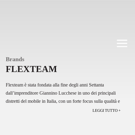
Salta
al
contenuto
Brands
FLEXTEAM
Flexteam
è stata fondata alla fine degli anni Settanta
dall’imprenditore Giannino Lucchese in uno dei principali
distretti del mobile in Italia, con un forte focus sulla qualità e
sulla durevolezza. Negli anni ‘90, i figli Carlo Tomaso e Fabio
LEGGI TUTTO +
hanno raccolto l’eredità del padre, progettando divani e poltrone
contemporanei caratterizzati da sartorialità, cura dei dettagli e
design innovativo. Hanno successivamente ampliato la gamma