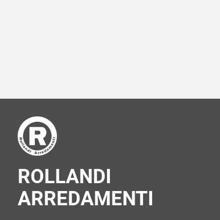
Al Salone del Mobile di Milano del 2009, CORO ha
presentato
Pergola
, un’innovativa
soluzione per creare
angoli personali e confortevoli all’aperto
. Durante il Salone
del 2013,
Ilaria Marelli ha introdotto Cocotte
, una
poltrona
esterna modulare e versatile
, nota per la sua morbidezza e
dettagli raffinati.
Nel 2014,
Matteo Nunziati ha lanciato Sabal
, un sistema
di
divani per esterni
, caratterizzato da un
design che si
adatta a diverse funzioni e spazi
.
ROLLANDI
ARREDAMENTI