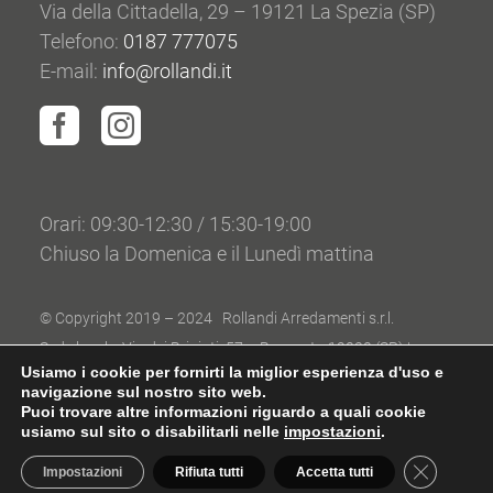
Via della Cittadella, 29 – 19121 La Spezia (SP)
Telefono:
0187 777075
E-mail:
info@rollandi.it
Orari: 09:30-12:30 / 15:30-19:00
Chiuso la Domenica e il Lunedì mattina
© Copyright 2019 – 2024 Rollandi Arredamenti s.r.l.
Sede legale: Via dei Briniati, 57 – Brugnato 19020 (SP) |
Usiamo i cookie per fornirti la miglior esperienza d'uso e
P.IVA/CF 00773860119 | Capitale sociale: 81.000,00
navigazione sul nostro sito web.
Cookie Policy
–
Modifica preferenze
|
Privacy Policy
| Grafica
Puoi trovare altre informazioni riguardo a quali cookie
usiamo sul sito o disabilitarli nelle
impostazioni
.
by
Bullab Design
| Powered by
Emotion Design
Close GDP
Impostazioni
Rifiuta tutti
Accetta tutti