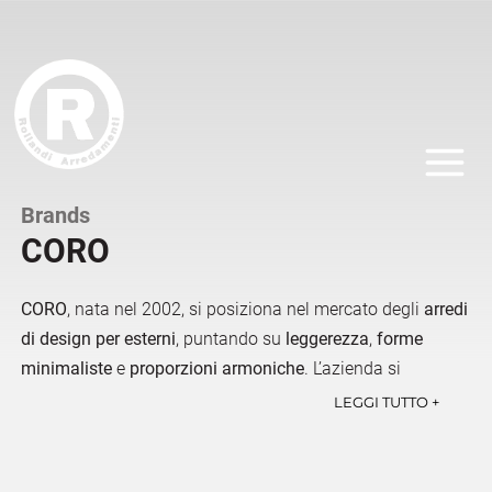
Salta
al
contenuto
Brands
CORO
CORO
, nata nel 2002, si posiziona nel mercato degli
arredi
di design per esterni
, puntando su
leggerezza
,
forme
minimaliste
e
proporzioni armoniche
. L’azienda si
distingue per l’approccio innovativo che invita a vivere in
LEGGI TUTTO +
libertà e a godere degli spazi esterni con stile e comfort.
CORO si propone di creare oggetti che rappresentano una
nuova prospettiva sul vivere, combinando bellezza e