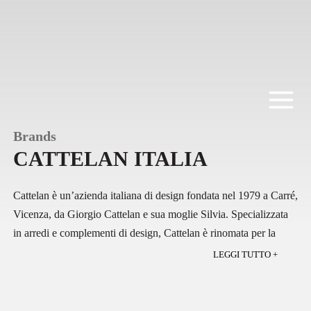
Salta
al
contenuto
Brands
CATTELAN ITALIA
Cattelan
è un’azienda italiana di design
fondata nel 1979 a Carré
,
Vicenza, da Giorgio Cattelan e sua moglie Silvia.
Specializzata
in arredi e complementi di design
, Cattelan è rinomata per la
produzione di tavoli e sedie di alta qualità
, realizzati con
materiali
LEGGI TUTTO +
pregiati come marmo e cristallo
. L’azienda, che è diventata
un’eccellenza del made in Italy
, è conosciuta per il suo stile
elegante e senza tempo, e i suoi prodotti sono apprezzati sia per