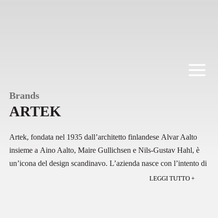
Salta
al
contenuto
Brands
ARTEK
Artek
, fondata nel
1935
dall’architetto finlandese
Alvar Aalto
insieme a
Aino Aalto
,
Maire Gullichsen
e
Nils-Gustav Hahl
,
è
un’icona del design scandinavo
. L’azienda nasce con
l’intento
di
unire arte e tecnologia
, utilizzando
materiali naturali
come il
LEGGI TUTTO +
legno, in particolare la betulla, per creare
arredi durevoli e
funzionali
. Tra le creazioni più famose di Aalto troviamo lo
Stool
60
e le
poltrone Paimio
, simboli del design organico e senza